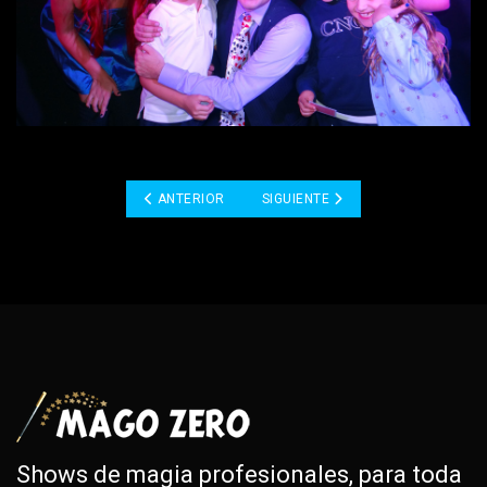
ARTÍCULO ANTERIOR: MAGIA CORPORATIVA | MAGO
ARTÍCULO SIGUIENTE: MAGOS BO
ANTERIOR
SIGUIENTE
Shows de magia profesionales, para toda